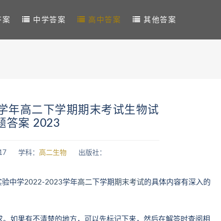
答案
中学答案
高中答案
其他答案
2-学年高二下学期期末考试生物试
题答案 2023
17
学科：
高二生物
出版社：
实验中学
2022
-
2023
学年
高二
下学期
期末考试
的具体内容有深入的
：
求。如果有不清楚的地方，可以先标记下来，然后在解答时查阅相